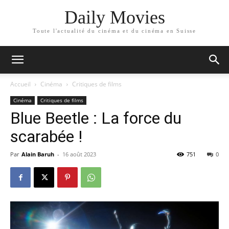
Daily Movies
Toute l'actualité du cinéma et du cinéma en Suisse
Accueil
Cinéma
Critiques de films
Cinéma
Critiques de films
Blue Beetle : La force du
scarabée !
Par
Alain Baruh
-
16 août 2023
751
0