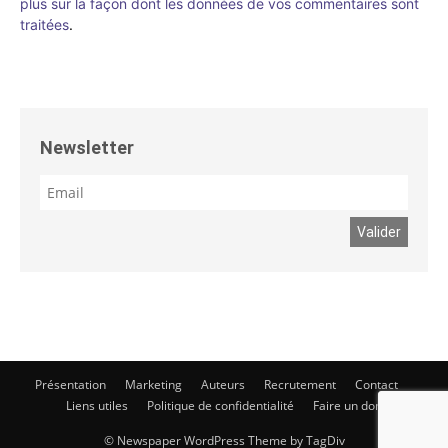
plus sur la façon dont les données de vos commentaires sont
traitées
.
Newsletter
Présentation
Marketing
Auteurs
Recrutement
Contact
Liens utiles
Politique de confidentialité
Faire un don
© Newspaper WordPress Theme by TagDiv