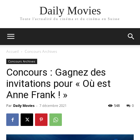
Daily Movies
Toute l'actualité du cinéma et du cinéma en Suisse
Accueil
Concours Archives
Concours Archives
Concours : Gagnez des
invitations pour « Où est
Anne Frank ! »
Par
Daily Movies
-
7 décembre 2021
548
0