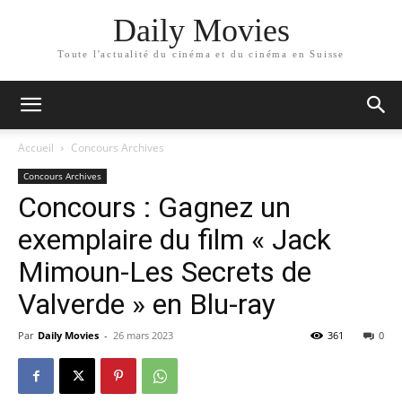
Daily Movies
Toute l'actualité du cinéma et du cinéma en Suisse
Accueil
Concours Archives
Concours Archives
Concours : Gagnez un
exemplaire du film « Jack
Mimoun-Les Secrets de
Valverde » en Blu-ray
Par
Daily Movies
-
26 mars 2023
361
0