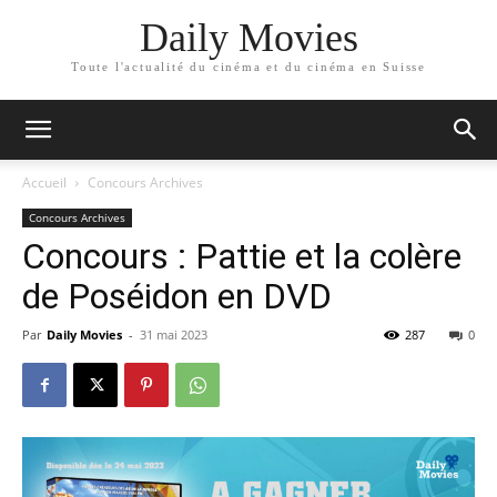
Daily Movies
Toute l'actualité du cinéma et du cinéma en Suisse
Accueil
Concours Archives
Concours Archives
Concours : Pattie et la colère
de Poséidon en DVD
Par
Daily Movies
-
31 mai 2023
287
0