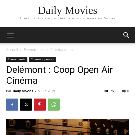
Daily Movies
Toute l'actualité du cinéma et du cinéma en Suisse
Accueil
Evénements
Cinéma open air
Evénements
Cinéma open air
Delémont : Coop Open Air
Cinéma
Par
Daily Movies
-
5 juin 2019
786
0