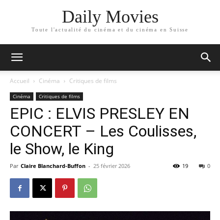
Daily Movies
Toute l'actualité du cinéma et du cinéma en Suisse
Accueil
Cinéma
Critiques de films
Cinéma
Critiques de films
EPIC : ELVIS PRESLEY EN
CONCERT – Les Coulisses,
le Show, le King
Par
Claire Blanchard-Buffon
-
25 février 2026
19
0