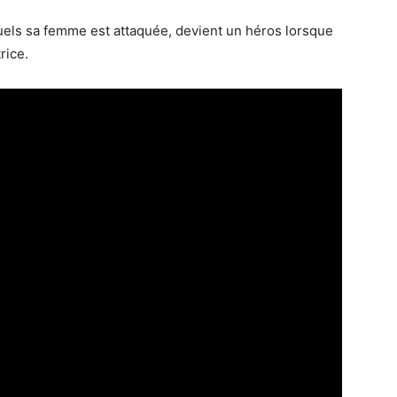
ls sa femme est attaquée, devient un héros lorsque
rice.