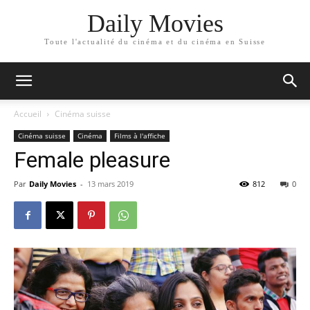
Daily Movies
Toute l'actualité du cinéma et du cinéma en Suisse
Accueil
Cinéma suisse
Cinéma suisse
Cinéma
Films à l'affiche
Female pleasure
Par
Daily Movies
-
13 mars 2019
812
0