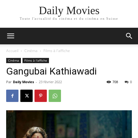
Daily Movies
Toute l'actualité du cinéma et du cinéma en Suisse
Accueil
Cinéma
Films à l'affiche
Cinéma
Films à l'affiche
Gangubai Kathiawadi
Par
Daily Movies
-
23 février 2022
708
0