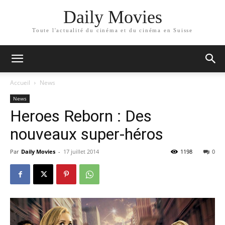
Daily Movies
Toute l'actualité du cinéma et du cinéma en Suisse
Accueil
News
News
Heroes Reborn : Des
nouveaux super-héros
Par
Daily Movies
-
17 juillet 2014
1198
0