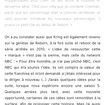
indispensables pour créer ce lien entre la nouvelle et
l’ancienne série. C’est pour cela que j’ai contacté Coleman,
parce que son personnage était la colonne vertébrale, et
celui pourrait introduire les nouveaux personnages. Il
jouera un petit rôle du début de Reborn. »
On a pu constater aussi que Kring est également revenu
sur la genèse de Reborn, à la fois suite et reboot de la
série arrêtée en 2010. « L’idée de ressusciter cette
« marque » n’est pas la sienne, mais celle du network
NBC : « Pour être honnête, je n’ai pas pitché NBC, c’est
NBC qui m’a soumis l’idée. Ils ont compris la valeur de
cette franchise et m’ont demandé si j’étais intéressé pour
la diriger à nouveau (…) J’avais quelques idées pour la
suite, lorsque nous espérions encore une saison 5.
Quelques années plus tard, avec cette nouvelle
opportunité, certaines de ces idées sont remontées à la
surface, afin de prolonger cette histoire. Mais j’ai aussi