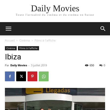
Daily Movies
Toute l'actualité du cinéma et du cinéma en Suisse
Accueil
Cinéma
Films à l'affiche
Cinéma
Films à l'affiche
Ibiza
Par
Daily Movies
-
3 juillet 2019
650
0