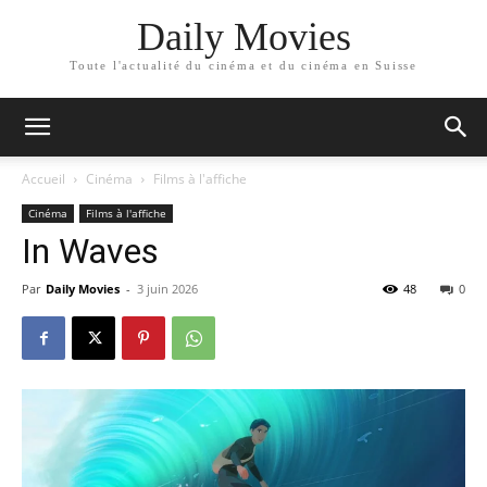
Daily Movies
Toute l'actualité du cinéma et du cinéma en Suisse
Accueil
Cinéma
Films à l'affiche
Cinéma
Films à l'affiche
In Waves
Par
Daily Movies
-
3 juin 2026
48
0