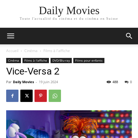
Daily Movies
Toute l'actualité du cinéma et du cinéma en Suisse
Accueil
Cinéma
Films à l'affiche
Cinéma
Films à l'affiche
DVD/Blu-ray
Films pour enfants
Vice-Versa 2
Par
Daily Movies
-
19 juin 2024
488
0