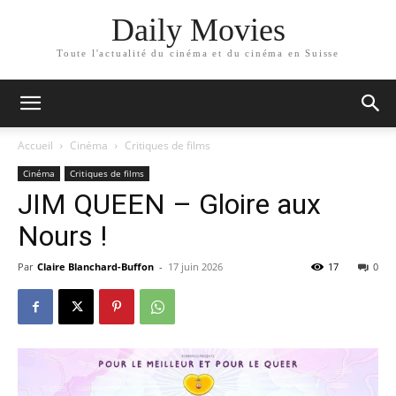
Daily Movies
Toute l'actualité du cinéma et du cinéma en Suisse
Accueil
Cinéma
Critiques de films
Cinéma
Critiques de films
JIM QUEEN – Gloire aux
Nours !
Par
Claire Blanchard-Buffon
-
17 juin 2026
17
0