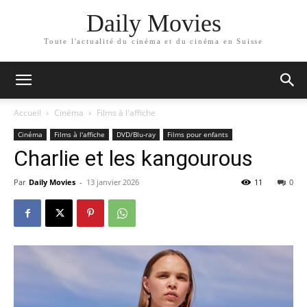
Daily Movies
Toute l'actualité du cinéma et du cinéma en Suisse
Accueil
Cinéma
Films à l'affiche
Cinéma
Films à l'affiche
DVD/Blu-ray
Films pour enfants
Charlie et les kangourous
Par
Daily Movies
-
13 janvier 2026
11
0