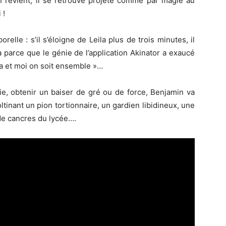
l en revient, il se retrouve projeté comme par magie au
 !
lle : s’il s’éloigne de Leila plus de trois minutes, il
a parce que le génie de l’application Akinator a exaucé
la et moi on soit ensemble »…
tie, obtenir un baiser de gré ou de force, Benjamin va
oltinant un pion tortionnaire, un gardien libidineux, une
 de cancres du lycée….