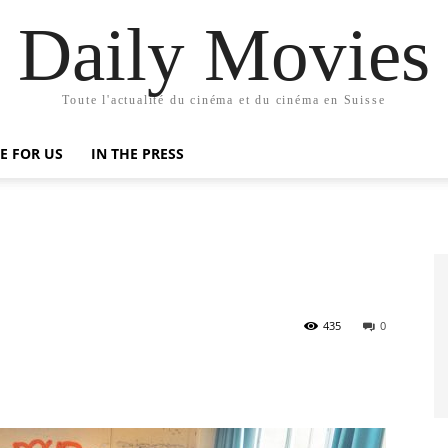
Daily Movies
Toute l'actualité du cinéma et du cinéma en Suisse
E FOR US
IN THE PRESS
435
0