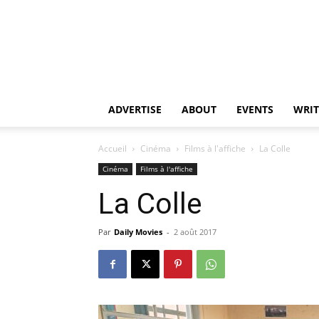
ADVERTISE
ABOUT
EVENTS
WRIT
Accueil
Cinéma
Films à l'affiche
La Colle
Cinéma
Films à l'affiche
La Colle
Par
Daily Movies
-
2 août 2017