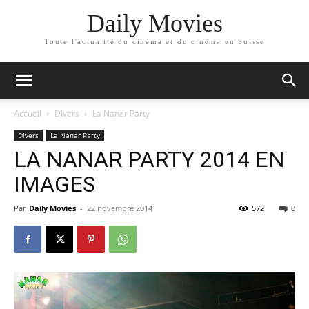
Daily Movies
Toute l'actualité du cinéma et du cinéma en Suisse
Accueil
Divers
La Nanar Party
Divers
La Nanar Party
LA NANAR PARTY 2014 EN
IMAGES
Par
Daily Movies
-
22 novembre 2014
572
0