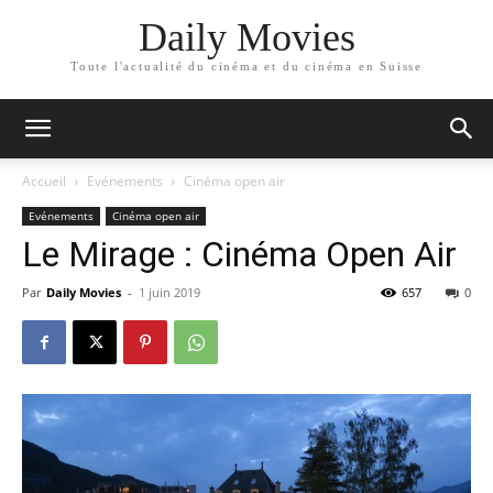
Daily Movies
Toute l'actualité du cinéma et du cinéma en Suisse
Accueil
Evénements
Cinéma open air
Evénements
Cinéma open air
Le Mirage : Cinéma Open Air
Par
Daily Movies
-
1 juin 2019
657
0