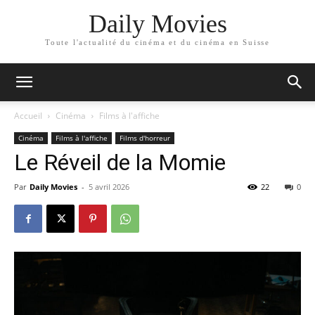
Daily Movies
Toute l'actualité du cinéma et du cinéma en Suisse
Accueil
Cinéma
Films à l'affiche
Cinéma
Films à l'affiche
Films d'horreur
Le Réveil de la Momie
Par
Daily Movies
-
5 avril 2026
22
0