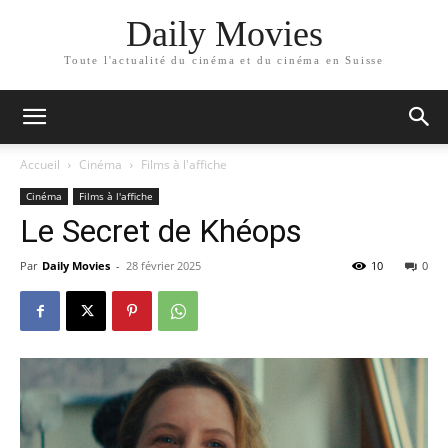
Daily Movies
Toute l'actualité du cinéma et du cinéma en Suisse
Accueil
Cinéma
Films à l'affiche
Cinéma
Films à l'affiche
Le Secret de Khéops
Par
Daily Movies
-
28 février 2025
10
0