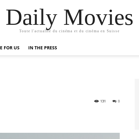
Daily Movies
Toute l'actualité du cinéma et du cinéma en Suisse
E FOR US
IN THE PRESS
t
131
0