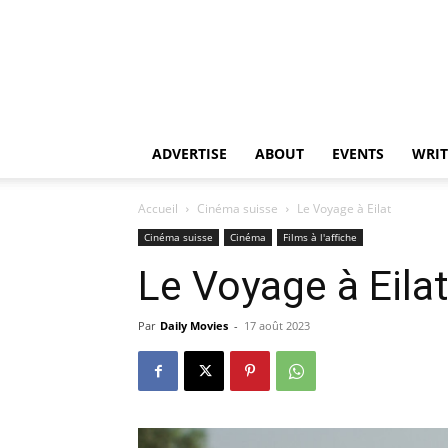
ADVERTISE
ABOUT
EVENTS
WRIT
Accueil
Cinéma suisse
Le Voyage à Eilat
Cinéma suisse
Cinéma
Films à l'affiche
Le Voyage à Eila
Par
Daily Movies
-
17 août 2023