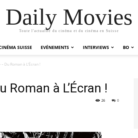
Daily Movies
Toute l'actualité du cinéma et du cinéma en Suisse
CINÉMA SUISSE
EVÉNEMENTS
INTERVIEWS
BO
» – Du Roman à L’Écran !
Du Roman à L’Écran !
26
0