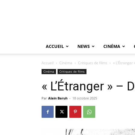
ACCUEIL
NEWS
CINÉMA
Accueil
Cinéma
Critiques de films
« L’Étranger 
Cinéma
Critiques de films
« L’Étranger » – 
Par
Alain Baruh
-
18 octobre 2025