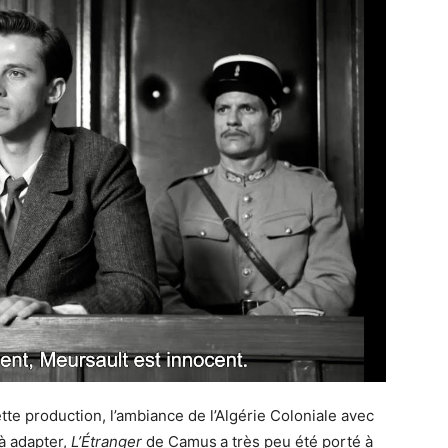
tte production, l’ambiance de l’Algérie Coloniale avec
 à adapter,
L’Étranger
de Camus
a très peu été porté à