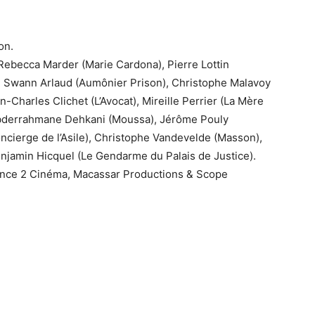
zon.
 Rebecca Marder (Marie Cardona), Pierre Lottin
, Swann Arlaud (Aumônier Prison), Christophe Malavoy
n-Charles Clichet (L’Avocat), Mireille Perrier (La Mère
 Abderrahmane Dehkani (Moussa), Jérôme Pouly
ncierge de l’Asile), Christophe Vandevelde (Masson),
enjamin Hicquel (Le Gendarme du Palais de Justice).
rance 2 Cinéma, Macassar Productions & Scope