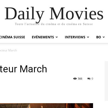
Daily Movies
Toute l'actualité du cinéma et du cinéma en Suisse
CINÉMA SUISSE
EVÉNEMENTS
INTERVIEWS
BO
Docteur March
cteur March
566
0