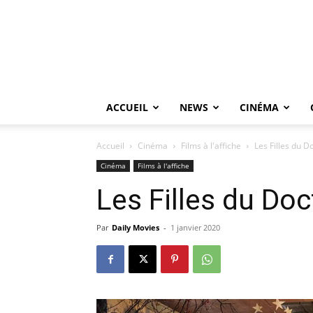
ACCUEIL
NEWS
CINÉMA
Accueil
Cinéma
Films à l'affiche
Les Filles du 
Cinéma
Films à l'affiche
Les Filles du Do
Par
Daily Movies
-
1 janvier 2020