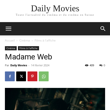
Daily Movies
Toute l'actualité du cinéma et du cinéma en Suisse
Accueil
Cinéma
Films à l'affiche
Cinéma
Films à l'affiche
Madame Web
Par
Daily Movies
-
14 février 2024
409
0