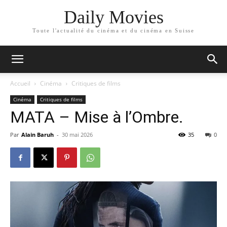
Daily Movies
Toute l'actualité du cinéma et du cinéma en Suisse
Accueil
Cinéma
Critiques de films
Cinéma
Critiques de films
MATA – Mise à l’Ombre.
Par
Alain Baruh
-
30 mai 2026
35
0