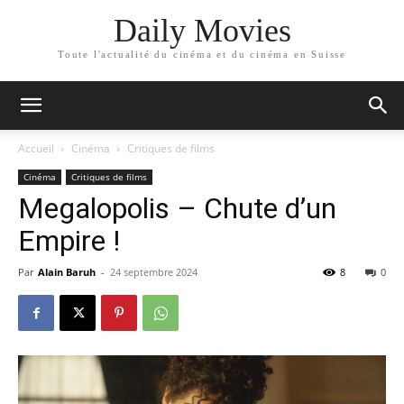
Daily Movies
Toute l'actualité du cinéma et du cinéma en Suisse
Accueil
Cinéma
Critiques de films
Cinéma
Critiques de films
Megalopolis – Chute d’un
Empire !
Par
Alain Baruh
-
24 septembre 2024
8
0