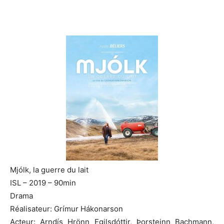
Mjólk, la guerre du lait
ISL – 2019 – 90min
Drama
Réalisateur: Grímur Hákonarson
Acteur: Arndís Hrönn Egilsdóttir, Þorsteinn Bachmann,