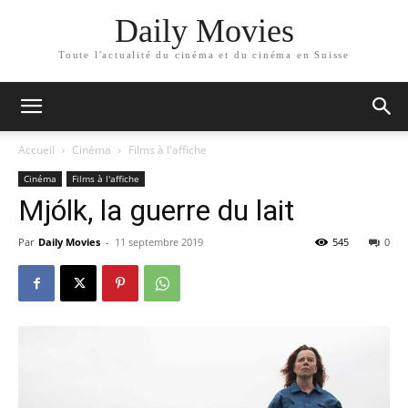
Daily Movies
Toute l'actualité du cinéma et du cinéma en Suisse
Accueil
Cinéma
Films à l'affiche
Cinéma
Films à l'affiche
Mjólk, la guerre du lait
Par
Daily Movies
-
11 septembre 2019
545
0