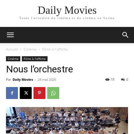
Daily Movies
Toute l'actualité du cinéma et du cinéma en Suisse
Accueil
Cinéma
Films à l'affiche
Cinéma
Films à l'affiche
Nous l’orchestre
Par
Daily Movies
-
24 mai 2026
11
0