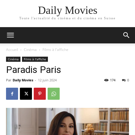
Daily Movies
Toute l'actualité du cinéma et du cinéma en Suisse
Accueil
Cinéma
Films à l'affiche
Cinéma
Films à l'affiche
Paradis Paris
Par
Daily Movies
-
12 juin 2024
174
0