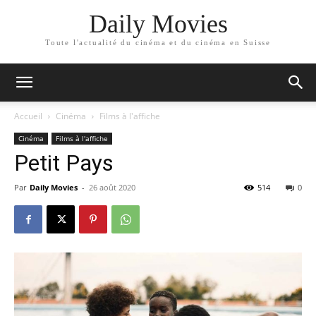
Daily Movies
Toute l'actualité du cinéma et du cinéma en Suisse
Accueil
Cinéma
Films à l'affiche
Cinéma
Films à l'affiche
Petit Pays
Par
Daily Movies
-
26 août 2020
514
0