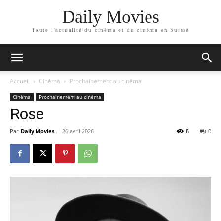
Daily Movies
Toute l'actualité du cinéma et du cinéma en Suisse
Accueil
Cinéma
Prochainement au cinéma
Cinéma
Prochainement au cinéma
Rose
Par
Daily Movies
-
26 avril 2026
8
0