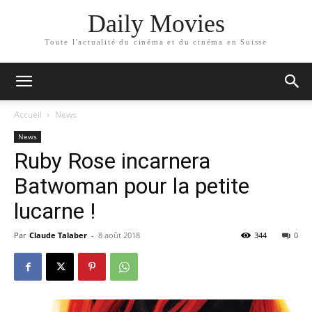
Daily Movies
Toute l'actualité du cinéma et du cinéma en Suisse
Accueil
News
News
Ruby Rose incarnera
Batwoman pour la petite
lucarne !
Par
Claude Talaber
-
8 août 2018
344
0