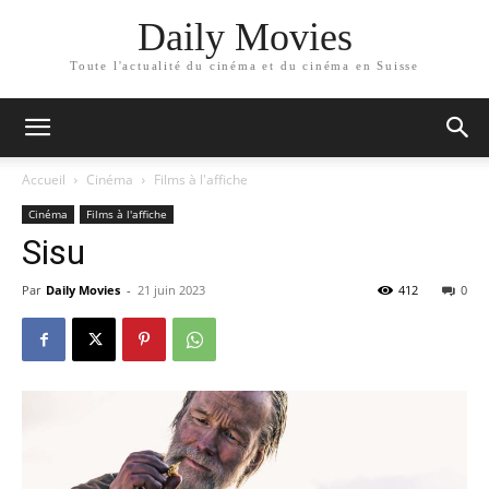
Daily Movies
Toute l'actualité du cinéma et du cinéma en Suisse
Accueil
Cinéma
Films à l'affiche
Cinéma
Films à l'affiche
Sisu
Par
Daily Movies
-
21 juin 2023
412
0