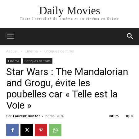
Daily Movies
Toute l'actualité du cinéma et du cinéma en Suisse
Accueil
Cinéma
Critiques de films
Cinéma
Critiques de films
Star Wars : The Mandalorian
and Grogu, évite les
poubelles car « Telle est la
Voie »
Par
Laurent Billeter
-
22 mai 2026
25
0