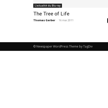
L'actualité du Blu-ray
The Tree of Life
Thomas Gerber
-
16 mai 2011
© Newspaper WordPress Theme by TagDiv