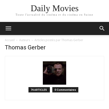
Daily Movies
Toute l'actualité du cinéma et du cinéma en Suisse
Accueil
Auteurs
Articles postés par Thomas Gerber
Thomas Gerber
74 ARTICLES
0 Commentaires