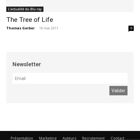
L'actualité du Blu-ray
The Tree of Life
Thomas Gerber
-
16 mai 2011
0
Newsletter
Présentation
Marketing
Auteurs
Recrutement
Contact