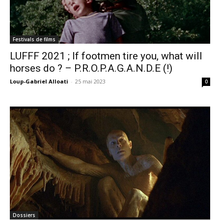
Festivals de films
LUFFF 2021 ; If footmen tire you, what will
horses do ? – P.R.O.P.A.G.A.N.D.E (!)
Loup-Gabriel Alloati
-
25 mai 2023
0
Dossiers