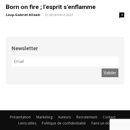
Born on fire ; l’esprit s’enflamme
Loup-Gabriel Alloati
-
12 décembre 2022
0
Newsletter
Présentation
Marketing
Auteurs
Recrutement
Contact
Liens utiles
Politique de confidentialité
Faire un don