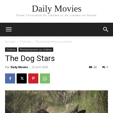
Daily Movies
Toute l'actualité du cinéma et du cinéma en Suisse
Accueil
Cinéma
Prochainement au cinéma
Cinéma
Prochainement au cinéma
The Dog Stars
Par
Daily Movies
-
22 avril 2026
22
0