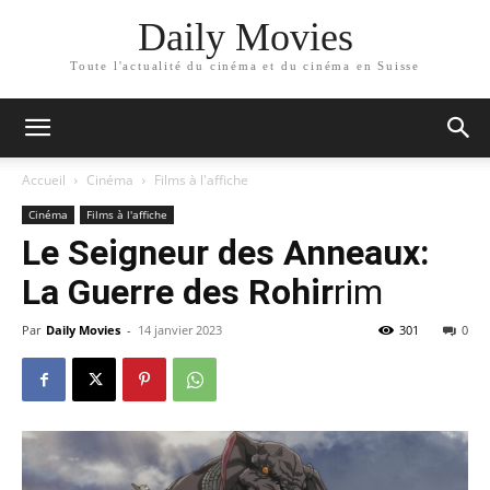
Daily Movies
Toute l'actualité du cinéma et du cinéma en Suisse
Accueil
Cinéma
Films à l'affiche
Cinéma
Films à l'affiche
Le Seigneur des Anneaux:
La Guerre des Rohir
rim
Par
Daily Movies
-
14 janvier 2023
301
0