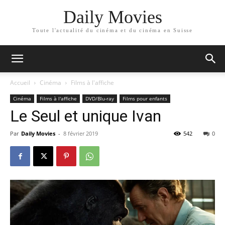
Daily Movies
Toute l'actualité du cinéma et du cinéma en Suisse
Accueil
Cinéma
Films à l'affiche
Cinéma
Films à l'affiche
DVD/Blu-ray
Films pour enfants
Le Seul et unique Ivan
Par
Daily Movies
-
8 février 2019
542
0