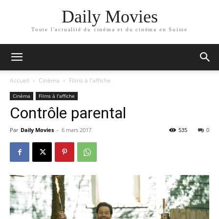
Daily Movies
Toute l'actualité du cinéma et du cinéma en Suisse
Accueil
Cinéma
Films à l'affiche
Cinéma
Films à l'affiche
Contrôle parental
Par
Daily Movies
-
6 mars 2017
535
0