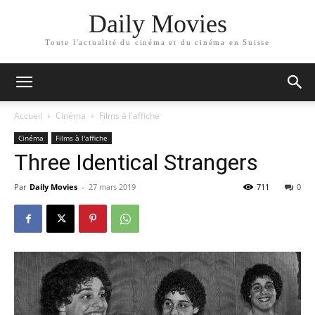
Daily Movies
Toute l'actualité du cinéma et du cinéma en Suisse
Accueil
Cinéma
Films à l'affiche
Cinéma
Films à l'affiche
Three Identical Strangers
Par
Daily Movies
-
27 mars 2019
711
0