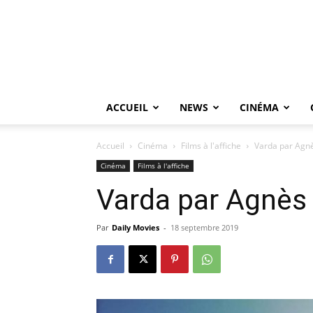
ACCUEIL
NEWS
CINÉMA
Accueil
Cinéma
Films à l'affiche
Varda par Agn
Cinéma
Films à l'affiche
Varda par Agnès
Par
Daily Movies
-
18 septembre 2019