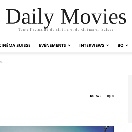
Daily Movies
Toute l'actualité du cinéma et du cinéma en Suisse
CINÉMA SUISSE
EVÉNEMENTS
INTERVIEWS
BO
ès
343
0