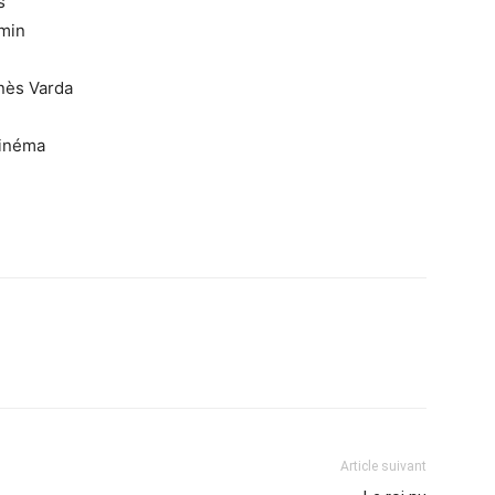
s
5min
nès Varda
cinéma
Article suivant