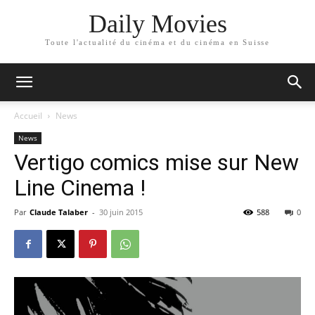
Daily Movies
Toute l'actualité du cinéma et du cinéma en Suisse
Accueil
News
News
Vertigo comics mise sur New
Line Cinema !
Par
Claude Talaber
-
30 juin 2015
588
0