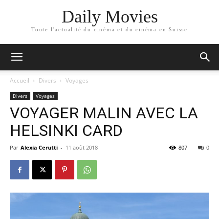
Daily Movies
Toute l'actualité du cinéma et du cinéma en Suisse
Accueil
Divers
Voyages
Divers
Voyages
VOYAGER MALIN AVEC LA
HELSINKI CARD
Par
Alexia Cerutti
-
11 août 2018
807
0