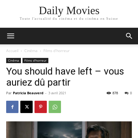
Daily Movies
Toute l'actualité du cinéma et du cinéma en Suisse
Accueil
Cinéma
Films d'horreur
Cinéma
Films d'horreur
You should have left – vous
auriez dû partir
Par
Patricia Beauverd
-
3 avril 2021
878
0