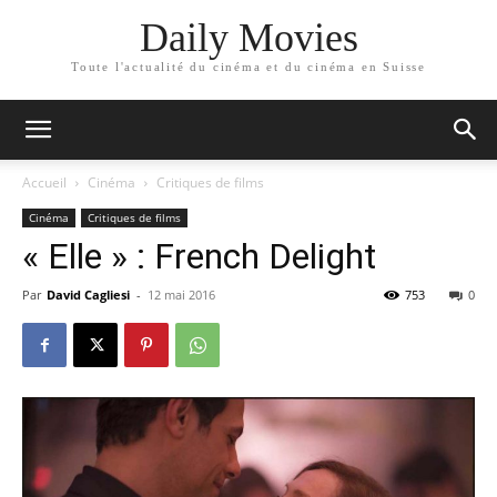
Daily Movies
Toute l'actualité du cinéma et du cinéma en Suisse
Accueil
Cinéma
Critiques de films
Cinéma
Critiques de films
« Elle » : French Delight
Par
David Cagliesi
-
12 mai 2016
753
0