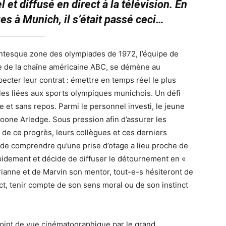
 et diffusé en direct à la télévision. En
s à Munich, il s’était passé ceci…
ntesque zone des olympiades de 1972, l’équipe de
e de la chaîne américaine ABC, se démène au
cter leur contrat : émettre en temps réel le plus
les liées aux sports olympiques munichois. Un défi
 et sans repos. Parmi le personnel investi, le jeune
Roone Arledge. Sous pression afin d’assurer les
nd de ce progrès, leurs collègues et ces derniers
de comprendre qu’une prise d’otage a lieu proche de
apidement et décide de diffuser le détournement en «
arianne et de Marvin son mentor, tout-e-s hésiteront de
ect, tenir compte de son sens moral ou de son instinct
 point de vue cinématographique par le grand