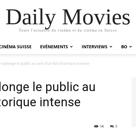
Daily Movies
Toute l'actualité du cinéma et du cinéma en Suisse
CINÉMA SUISSE
EVÉNEMENTS
INTERVIEWS
BO
eplonge le public au sein d’un fait historique intense
onge le public au
storique intense
14
0