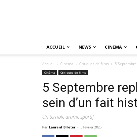
ACCUEIL
NEWS
CINÉMA
Accueil
Cinéma
Critiques de films
5 Septembre r
Cinéma
Critiques de films
5 Septembre repl
sein d’un fait hi
Un terrible drame sportif
Par
Laurent Billeter
-
5 février 2025