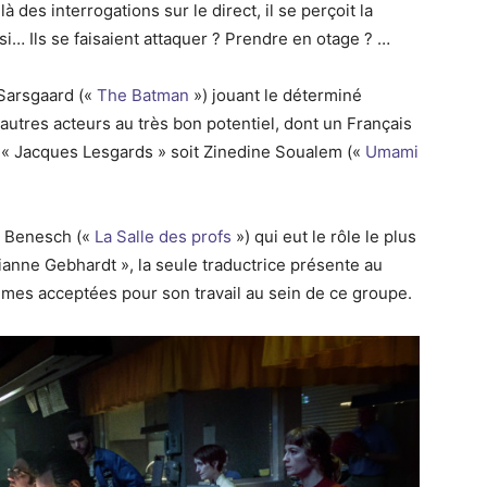
à des interrogations sur le direct, il se perçoit la
 si… Ils se faisaient attaquer ? Prendre en otage ? …
 Sarsgaard («
The Batman
») jouant le déterminé
utres acteurs au très bon potentiel, dont un Français
e, « Jacques Lesgards » soit Zinedine Soualem («
Umami
e Benesch («
La Salle des profs
») qui eut le rôle le plus
ianne Gebhardt », la seule traductrice présente au
mmes acceptées pour son travail au sein de ce groupe.