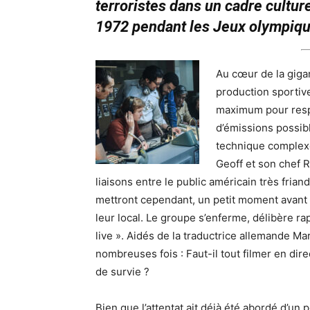
terroristes dans un cadre culturel
1972 pendant les Jeux olympique
Au cœur de la giga
production sportiv
maximum pour respe
d’émissions possib
technique complexe
Geoff et son chef 
liaisons entre le public américain très fria
mettront cependant, un petit moment avant 
leur local. Le groupe s’enferme, délibère r
live ». Aidés de la traductrice allemande M
nombreuses fois : Faut-il tout filmer en dir
de survie ?
Bien que l’attentat ait déjà été abordé d’un