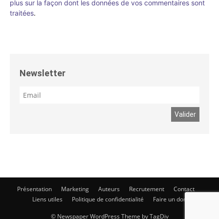
plus sur la façon dont les données de vos commentaires sont
traitées
.
Newsletter
Présentation
Marketing
Auteurs
Recrutement
Contact
Liens utiles
Politique de confidentialité
Faire un don
© Newspaper WordPress Theme by TagDiv