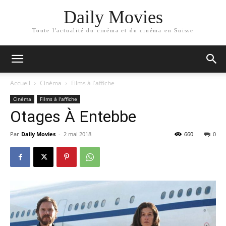
Daily Movies
Toute l'actualité du cinéma et du cinéma en Suisse
Accueil
Cinéma
Films à l'affiche
Cinéma
Films à l'affiche
Otages À Entebbe
Par
Daily Movies
-
2 mai 2018
660
0